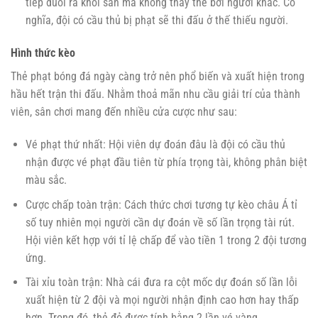
tiếp đuổi ra khỏi sân mà không thay thế bởi người khác. Có
nghĩa, đội có cầu thủ bị phạt sẽ thi đấu ở thế thiếu người.
Hình thức kèo
Thẻ phạt bóng đá ngày càng trở nên phổ biến và xuất hiện trong
hầu hết trận thi đấu. Nhằm thoả mãn nhu cầu giải trí của thành
viên, sân chơi mang đến nhiều cửa cược như sau:
Vé phạt thứ nhất: Hội viên dự đoán đâu là đội có cầu thủ
nhận được vé phạt đầu tiên từ phía trọng tài, không phân biệt
màu sắc.
Cược chấp toàn trận: Cách thức chơi tương tự kèo châu Á tỉ
số tuy nhiên mọi người cần dự đoán về số lần trọng tài rút.
Hội viên kết hợp với tỉ lệ chấp để vào tiền 1 trong 2 đội tương
ứng.
Tài xỉu toàn trận: Nhà cái đưa ra cột mốc dự đoán số lần lỗi
xuất hiện từ 2 đội và mọi người nhận định cao hơn hay thấp
hơn. Trong đó, thẻ đỏ được tính bằng 2 lần vé vàng.