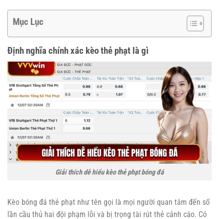
Mục Lục
Định nghĩa chính xác kèo thẻ phạt là gì
Giải thích dễ hiểu kèo thẻ phạt bóng đá
Kèo bóng đá thẻ phạt như tên gọi là mọi người quan tâm đến số
lần cầu thủ hai đội phạm lỗi và bị trọng tài rút thẻ cảnh cáo. Có