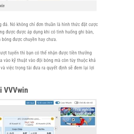
win
 đá. Nó không chỉ đơn thuần là hình thức đặt cược
ờng được được áp dụng khi có tình huống ghi bàn,
iểm bóng được chuyền hay chưa.
vượt tuyến thì bạn có thể nhận được tiền thưởng
ựa vào kỹ thuật vào đội bóng mà còn tùy thuộc khả
à việc trọng tài đưa ra quyết định sẽ đem lại lợi
ái VVVwin