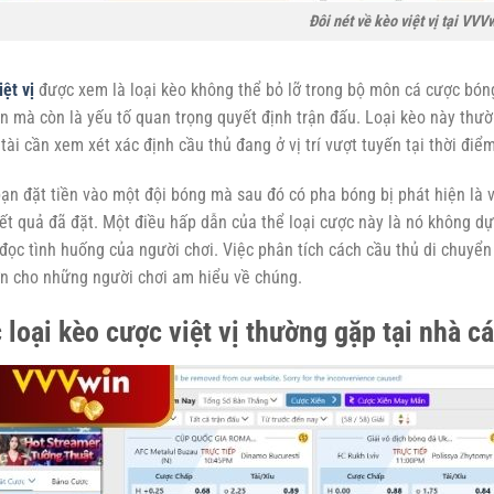
Đôi nét về kèo việt vị tại VVV
ệt vị
được xem là loại kèo không thể bỏ lỡ trong bộ môn cá cược bóng
ền mà còn là yếu tố quan trọng quyết định trận đấu. Loại kèo này thư
 tài cần xem xét xác định cầu thủ đang ở vị trí vượt tuyến tại thời đ
ạn đặt tiền vào một đội bóng mà sau đó có pha bóng bị phát hiện là 
ết quả đã đặt. Một điều hấp dẫn của thể loại cược này là nó không d
đọc tình huống của người chơi. Việc phân tích cách cầu thủ di chuyển v
ớn cho những người chơi am hiểu về chúng.
 loại kèo cược việt vị thường gặp tại nhà c