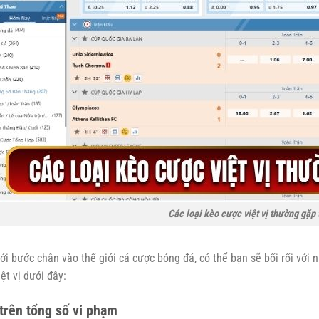
Các loại kèo cược việt vị thường gặp 
ới bước chân vào thế giới cá cược bóng đá, có thể bạn sẽ bối rối với n
ệt vị dưới đây:
trên tổng số vi phạm