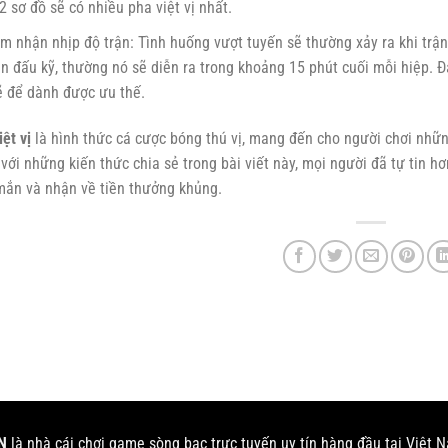
 2 sơ đồ sẽ có nhiều pha việt vị nhất.
m nhận nhịp độ trận: Tình huống vượt tuyến sẽ thường xảy ra khi trậ
ận đấu kỹ, thường nó sẽ diễn ra trong khoảng 15 phút cuối mỗi hiệp. 
 để dành được ưu thế.
iệt vị
là hình thức cá cược bóng thú vị, mang đến cho người chơi nhữn
 với những kiến thức chia sẻ trong bài viết này, mọi người đã tự tin h
ắn và nhận về tiền thưởng khủng.
N
là nhà cái chơi game sòng bạc trực tuyến uy tín hàng đầu tại Việt 