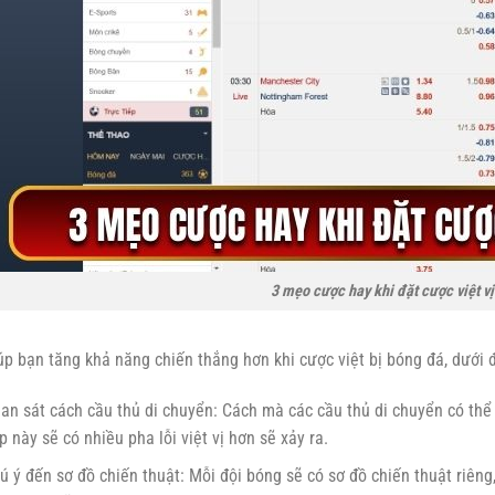
3 mẹo cược hay khi đặt cược việt v
úp bạn tăng khả năng chiến thắng hơn khi cược việt bị bóng đá, dưới
an sát cách cầu thủ di chuyển: Cách mà các cầu thủ di chuyển có thể
p này sẽ có nhiều pha lỗi việt vị hơn sẽ xảy ra.
ú ý đến sơ đồ chiến thuật: Mỗi đội bóng sẽ có sơ đồ chiến thuật riêng,