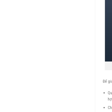
Để gi
Qu
hợ
Ch