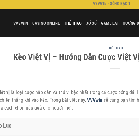
VVVWIN - SÒNG BẠC TRỰC TUYẾN UY TÍN 
VVVWIN
CASINO ONLINE
THỂ THAO
XỔ SỐ
GAME BÀI
HƯỚNG 
THỂ THAO
Kèo Việt Vị – Hướng Dẫn Cược Việt V
ệt vị
là loại cược hấp dẫn và thú vị bậc nhất trong cá cược bóng đá. 
chiến thắng khi vào kèo. Trong bài viết này,
VVVwin
sẽ cùng bạn tìm hi
và cách chơi hiệu quả cho người mới.
c Lục