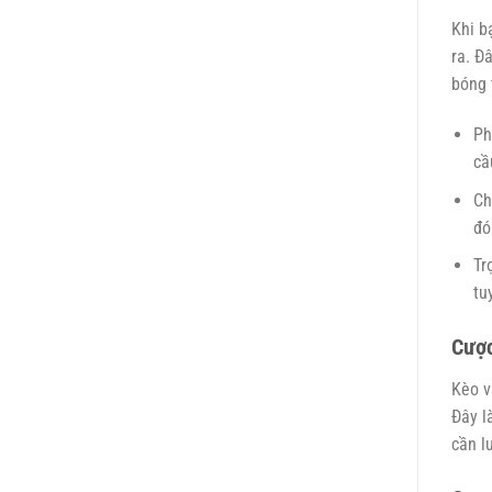
Khi b
ra. Đ
bóng 
Ph
cầ
Ch
đó
Tr
tu
Cược
Kèo v
Đây l
cần l