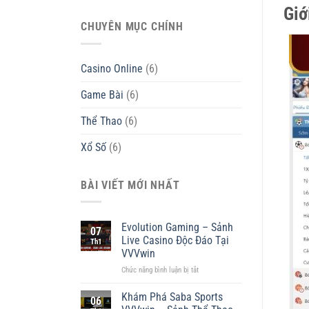
Giớ
CHUYÊN MỤC CHÍNH
Casino Online
(6)
Game Bài
(6)
Thể Thao
(6)
Xổ Số
(6)
BÀI VIẾT MỚI NHẤT
Evolution Gaming – Sảnh
07
Live Casino Độc Đáo Tại
Th1
VVVwin
ở
Chức năng bình luận bị tắt
Evolution
Gaming
Khám Phá Saba Sports
06
–