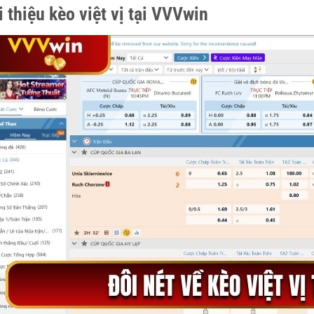
i thiệu kèo việt vị tại VVVwin